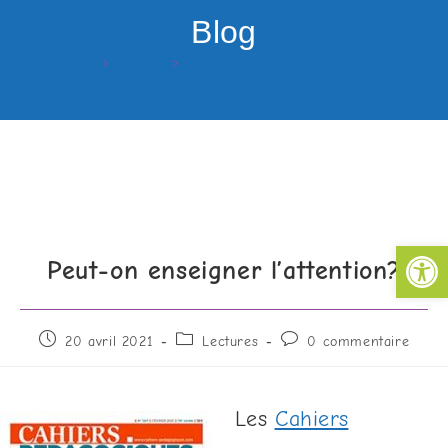
Blog
>
Lectures
>
Peut-on enseigner l’attention?
Ouv
Peut-on enseigner l’attention?
20 avril 2021
Lectures
0 commentaire
Les
Cahiers