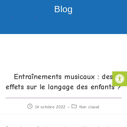
Blog
>
Non classé
>
Entraînements musicaux : des effets sur le langage
Ouv
Entraînements musicaux : des
effets sur le langage des enfants ?
14 octobre 2022
Non classé